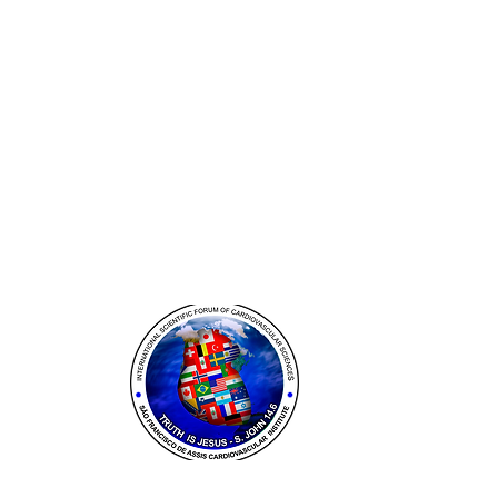
Instituto Cardiov
Rua José do Patr
Belo Horizonte -
CNPJ: 22.924.31
comercial@servc