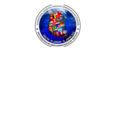
Instituto Cardiov
Rua José do Patr
Belo Horizonte -
CNPJ: 22.924.31
comercial@servc